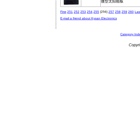
微型太阳能板
First
251
252
253
254
255
{256}
257
258
259
260
Las
E-mail a friend about Kysan Electronics
Category Ind
Copyri