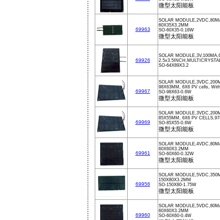
微型太阳能板
SOLAR MODULE,2VDC,80MA
60X35X3.2MM
69963
SO-60X35-0.16W
微型太阳能板
SOLAR MODULE,3V,100MA,
69926
2.5x3.5INCH,MULTICRYSTA
SO-64X89X3.2
SOLAR MODULE,3VDC,200M
98X63MM, 6X6 PV cells, With
69967
SO-98X63-0.6W
微型太阳能板
SOLAR MODULE,3VDC,200MA
85X55MM, 6X6 PV CELLS,
69969
SO-85X55-0.6W
微型太阳能板
SOLAR MODULE,4VDC,80MA
60X60X3.2MM
69961
SO-60X60-0.32W
微型太阳能板
SOLAR MODULE,5VDC,350M
150X80X3.2MM
69956
SO-150X80-1.75W
微型太阳能板
SOLAR MODULE,5VDC,80M
60X60X3.2MM
69960
SO-60X60-0.4W