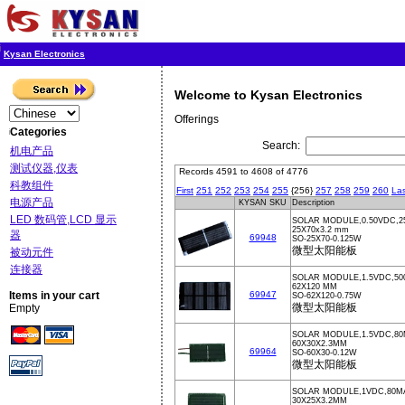
Kysan Electronics
Welcome to Kysan Electronics
Offerings
Categories
Search:
机电产品
测试仪器,仪表
Records 4591 to 4608 of 4776
科教组件
First
251
252
253
254
255
{256}
257
258
259
260
Las
电源产品
KYSAN SKU
Description
LED 数码管,LCD 显示
SOLAR MODULE,0.50VDC,2
25X70x3.2 mm
器
69948
SO-25X70-0.125W
微型太阳能板
被动元件
连接器
SOLAR MODULE,1.5VDC,50
62X120 MM
Items in your cart
69947
SO-62X120-0.75W
微型太阳能板
Empty
SOLAR MODULE,1.5VDC,80
60X30X2.3MM
69964
SO-60X30-0.12W
微型太阳能板
SOLAR MODULE,1VDC,80MA
30X25X3.2MM