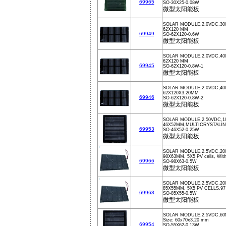
69965
SO-30X25-0.08W
微型太阳能板
SOLAR MODULE,2.0VDC,30
62X120 MM
69949
SO-62X120-0.6W
微型太阳能板
SOLAR MODULE,2.0VDC,40
62X120 MM
69945
SO-62X120-0.8W-1
微型太阳能板
SOLAR MODULE,2.0VDC,40
62X120X3.20MM
69946
SO-62X120-0.8W-2
微型太阳能板
SOLAR MODULE,2.50VDC,1
46X52MM,MULTICRYSTALIN
69953
SO-46X52-0.25W
微型太阳能板
SOLAR MODULE,2.5VDC,20
98X63MM, 5X5 PV cells, With
69966
SO-98X63-0.5W
微型太阳能板
SOLAR MODULE,2.5VDC,200
85X55MM, 5X5 PV CELLS,9
69968
SO-85X55-0.5W
微型太阳能板
SOLAR MODULE,2.5VDC,60
Size: 60x70x3.20 mm
69954
SO-55X62-0.13W